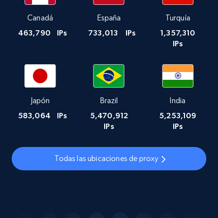
Canadá
España
Turquía
463,790
IPs
733,013
IPs
1,357,310
IPs
Japón
Brazil
India
583,064
IPs
5,470,912
5,253,109
IPs
IPs
Todas las ubicaciones de proxy