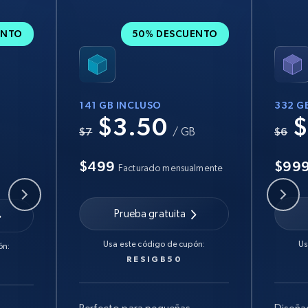
ENTO
50% DESCUENTO
141 GB INCLUSO
332 G
$3.50
$
B
$7
/ GB
$6
$499
$99
Facturado mensualmente
Prueba gratuita
Usa este código de cupón:
Us
ón:
RESIGB50