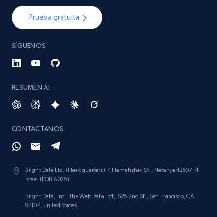
Prueba gratuita
SÍGUENOS
RESUMEN AI
CONTACTANOS
Bright Data Ltd. (Headquarters), 4 Hamahshev St., Netanya 4250714,
Israel (POB 8025).
Bright Data, Inc., The Web Data Loft, 625 2nd St., San Francisco, CA
94107, United States.