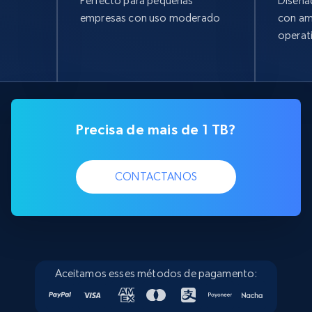
Perfecto para pequeñas
Diseña
empresas con uso moderado
con am
operat
Precisa de mais de 1 TB?
CONTACTANOS
Aceitamos esses métodos de pagamento: