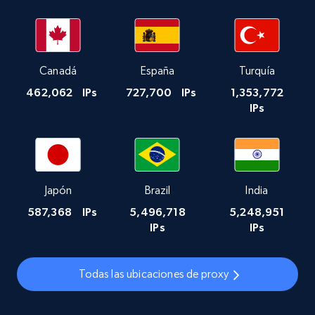
Canadá
España
Turquía
462,062
IPs
727,700
IPs
1,353,772
IPs
Japón
Brazil
India
587,368
IPs
5,496,718
5,248,951
IPs
IPs
Todas las ubicaciones de proxy