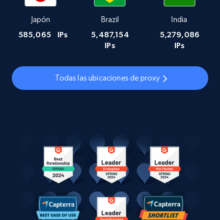
Japón
Brazil
India
585,065
IPs
5,487,154
5,279,086
IPs
IPs
Todas las ubicaciones de proxy