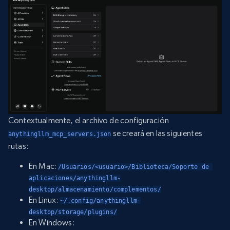
Contextualmente, el archivo de configuración
se creará en las siguientes
anythingllm_mcp_servers.json
rutas:
En Mac:
/Usuarios/<usuario>/Biblioteca/Soporte de 
aplicaciones/anythingllm-
desktop/almacenamiento/complementos/
En Linux:
~/.config/anythingllm-
desktop/storage/plugins/
En Windows: