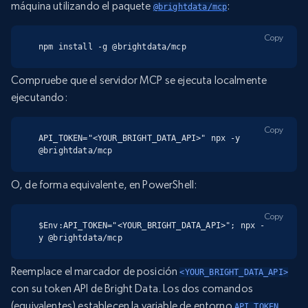
máquina utilizando el paquete
:
@brightdata/mcp
Copy
npm install -g @brightdata/mcp
Compruebe que el servidor MCP se ejecuta localmente
ejecutando:
Copy
API_TOKEN="<YOUR_BRIGHT_DATA_API>" npx -y 
@brightdata/mcp
O, de forma equivalente, en PowerShell:
Copy
$Env:API_TOKEN="<YOUR_BRIGHT_DATA_API>"; npx -
y @brightdata/mcp
Reemplace el marcador de posición
<YOUR_BRIGHT_DATA_API>
con su token API de Bright Data. Los dos comandos
(equivalentes) establecen la variable de entorno
API_TOKEN