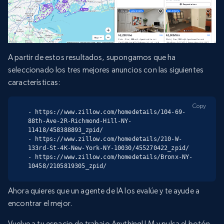
A partir de estos resultados, supongamos que ha
seleccionado los tres mejores anuncios con las siguientes
características:
Copy
- https://www.zillow.com/homedetails/104-69-
88th-Ave-2R-Richmond-Hill-NY-
11418/458388893_zpid/

- https://www.zillow.com/homedetails/210-W-
133rd-St-4K-New-York-NY-10030/455270422_zpid/

- https://www.zillow.com/homedetails/Bronx-NY-
10458/2105819305_zpid/
Ahora quieres que un agente de IA los evalúe y te ayude a
encontrar el mejor.
Vuelve a tu espacio de trabajo AnythingLLM y pulsa el botón