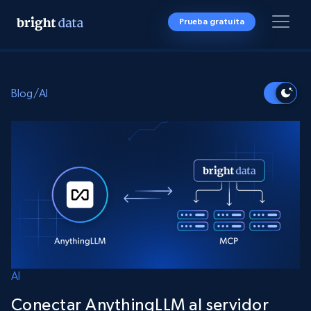
Prueba gratuita
Blog
/
AI
AI
Conectar AnythingLLM al servidor