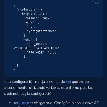
Copy
{

  "mcpServers": {

    "bright-data": {

      "command": "npx",

      "args": [

        "-y",

        "@brightdata/mcp"

      ],

      "env": {

        "API_TOKEN": "
<YOUR_BRIGHT_DATA_API_KEY>",

        "PRO_MODE": "true"

      }

    }

  }

}
Esta configuración refleja el comando
que probó
npx
anteriormente, utilizando variables de entorno para las
credenciales y la configuración:
es obligatorio. Configúralo con la clave API
API_TOKEN