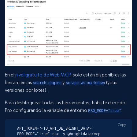
En el
nivel gratuito de Web MCP
, solo están disponibles las
herramientas
y
(y sus
search_engine
scrape_as_markdown
versiones por lotes).
Para desbloquear todas las herramientas, habilite el modo
Pro configurando la variable de entorno
:
PRO_MODE="true"
Copy
API_TOKEN="<TU_API_DE_BRIGHT_DATA>" 
PRO_MODE="true" npx -y @brightdata/mcp