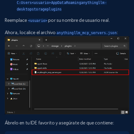
C:Users<usuario>AppDataRoaminganythingllm-
desktopstorageplugins
Reemplace
por su nombre de usuario real.
<usuario>
Ahora, localice el archivo
:
anythingllm_mcp_servers.json
Ábrelo en tu IDE favorito y asegúrate de que contiene: