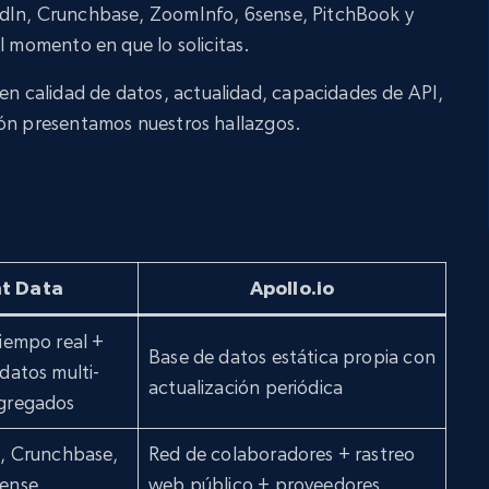
edIn, Crunchbase, ZoomInfo, 6sense, PitchBook y
l momento en que lo solicitas.
 calidad de datos, actualidad, capacidades de API,
ión presentamos nuestros hallazgos.
ht Data
Apollo.io
iempo real +
Base de datos estática propia con
datos multi-
actualización periódica
gregados
n, Crunchbase,
Red de colaboradores + rastreo
ense,
web público + proveedores