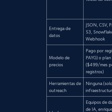
JSON, CSV, Pa
Entrega de
S3, Snowflak
datos
Webhook
Pago por regi
Modelo de
PAYG) o plan
precios
($499/mes p
registros)
Herramientas de
Ninguna (sol
outreach
infraestructu
Equipos de da
de IA, enriqu