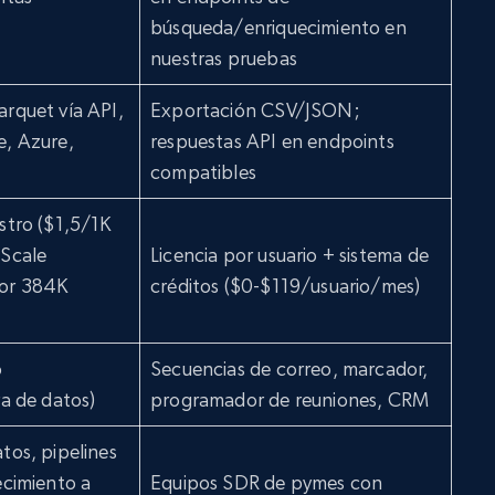
búsqueda/enriquecimiento en
nuestras pruebas
rquet vía API,
Exportación CSV/JSON;
e, Azure,
respuestas API en endpoints
compatibles
stro ($1,5/1K
 Scale
Licencia por usuario + sistema de
or 384K
créditos ($0-$119/usuario/mes)
o
Secuencias de correo, marcador,
ra de datos)
programador de reuniones, CRM
tos, pipelines
ecimiento a
Equipos SDR de pymes con