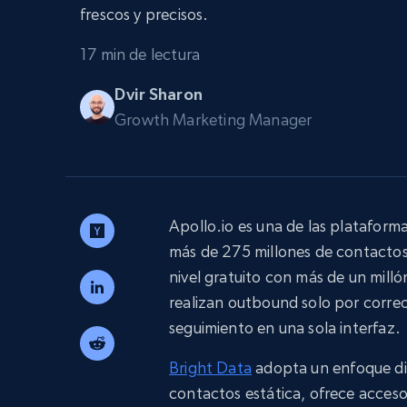
Amplía los navegadores de raspado
frescos y precisos.
desbloqueo y alojamiento integrado
INFRAESTRUCTURA PROXY
17 min de lectura
Proxies
Comienza d
residenciales
Dvir Sharon
$5
$2.5/G
50% OFF
Growth Marketing Manager
INFRAESTRUCTURA PROXY
Comienza d
Proxies de ISP
$1.3/IP
Proxies residenciales
50% OFF
400M+ IPs globales de dispositivos 
pares reales
Apollo.io es una de las plataform
Proxies de datacenter
más de 275 millones de contactos
Proxies fiables y de alta velocidad pa
una extracción de datos eficaz
nivel gratuito con más de un mill
realizan outbound solo por correo
seguimiento en una sola interfaz.
Bright Data
adopta un enfoque di
contactos estática, ofrece acces