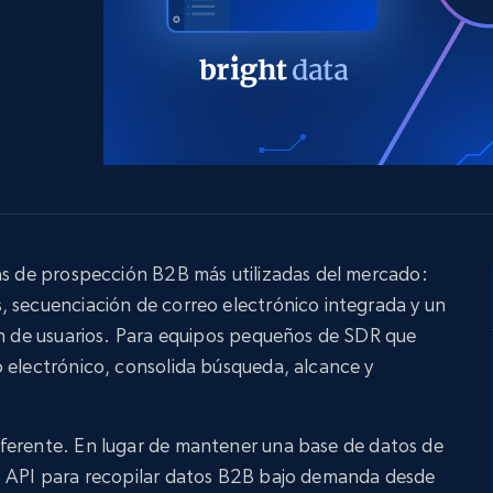
 con
LinkedIn
comercio electrónico
s
redes sociales
Bienes raíces
Videos
Data Firehose
Real-time web data, delivered as it’s
Proxies de
collected
Comienza desde
esde
$0.9/IP
datacenter
B
esde
Proxies de ISP
de
Más de 1,300,000+ proxies residenciales
estáticos totalmente compatibles
as de prospección B2B más utilizadas del mercado:
, secuenciación de correo electrónico integrada y un
ra
ón de usuarios. Para equipos pequeños de SDR que
 electrónico, consolida búsqueda, alcance y
ferente. En lugar de mantener una base de datos de
o API para recopilar datos B2B bajo demanda desde