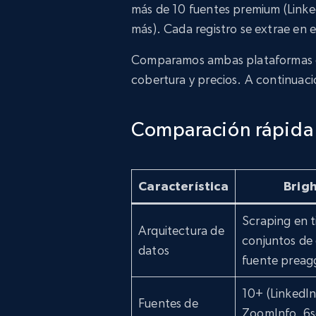
más de 10 fuentes premium (Link
más). Cada registro se extrae en e
Comparamos ambas plataformas en
cobertura y precios. A continuac
Comparación rápida
Característica
Brig
Scraping en t
Arquitectura de
conjuntos de 
datos
fuente preag
10+ (LinkedI
Fuentes de
ZoomInfo, 6s