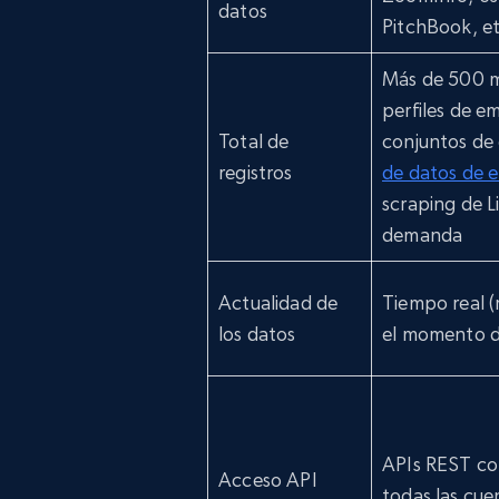
datos
PitchBook, et
Más de 500 m
perfiles de e
Total de
conjuntos de 
registros
de datos de 
scraping de L
demanda
Actualidad de
Tiempo real (
los datos
el momento de
APIs REST co
Acceso API
todas las cue