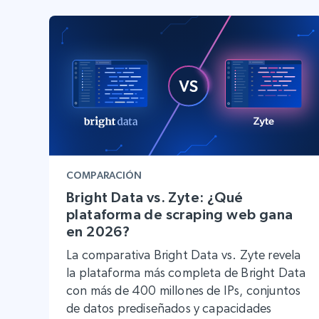
Proxies
Comienza d
residenciales
$5
$2.5/G
50% OFF
INFRAESTRUCTURA PROXY
Comienza d
Proxies de ISP
$1.3/IP
Proxies residenciales
50% OFF
400M+ IPs globales de dispositivos 
pares reales
Proxies de datacenter
Proxies fiables y de alta velocidad pa
una extracción de datos eficaz
COMPARACIÓN
Bright Data vs. Zyte: ¿Qué
plataforma de scraping web gana
en 2026?
La comparativa Bright Data vs. Zyte revela
la plataforma más completa de Bright Data
con más de 400 millones de IPs, conjuntos
de datos prediseñados y capacidades