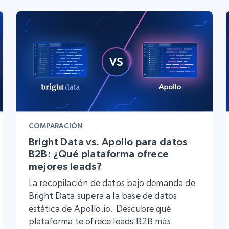
Proxies de
collected
Comienza desde
esde
$0.9/IP
datacenter
B
esde
Proxies de ISP
de
Más de 1,300,000+ proxies residenciales
estáticos totalmente compatibles
ra
COMPARACIÓN
Bright Data vs. Apollo para datos
B2B: ¿Qué plataforma ofrece
mejores leads?
La recopilación de datos bajo demanda de
Bright Data supera a la base de datos
estática de Apollo.io. Descubre qué
plataforma te ofrece leads B2B más