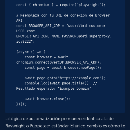
const { chromium } = require("playwright");

# Reemplaza con tu URL de conexión de Browser 
API

const BROWSER_API_CDP = "wss://brd-customer-
USER-zone-
BROWSER_API_ZONE_NAME:PASSWORD@brd.superproxy.
io:9222";

(async () => {

    const browser = await 
chromium.connectOverCDP(BROWSER_API_CDP);

    const page = await browser.newPage();

    await page.goto("https://example.com");

    console.log(await page.title()); // 
Resultado esperado: "Example Domain"

    await browser.close();

})();
La lógica de automatización permanece idéntica a la de
Playwright o Puppeteer estándar. El único cambio es cómo te