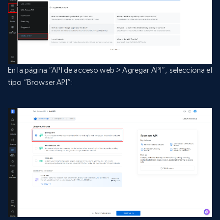
En la página “API de acceso web > Agregar API”, selecciona el
tipo “Browser API”: