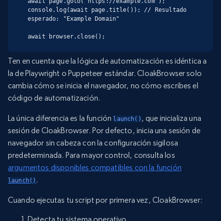
await page.goto("https://example.com");

console.log(await page.title()); // Resultado 
esperado: "Example Domain"

await browser.close();
Ten en cuenta que la lógica de automatización es idéntica a
la de Playwright o Puppeteer estándar. CloakBrowser solo
cambia cómo se inicia el navegador, no cómo escribes el
código de automatización.
La única diferencia es la función
, que inicializa una
launch()
sesión de CloakBrowser. Por defecto, inicia una sesión de
navegador sin cabeza con la configuración sigilosa
predeterminada. Para mayor control, consulta los
argumentos disponibles compatibles con la función
.
launch()
Cuando ejecutas tu script por primera vez, CloakBrowser:
Detecta tu sistema operativo.