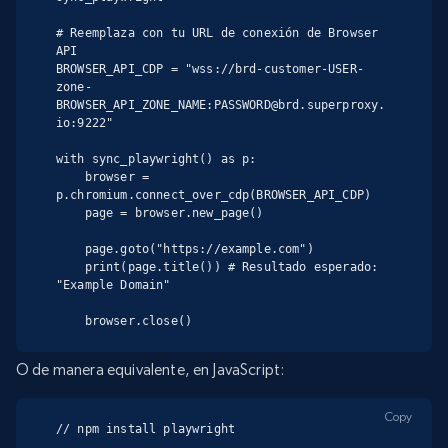
# Reemplaza con tu URL de conexión de Browser 
API

BROWSER_API_CDP = "wss://brd-customer-USER-
zone-
BROWSER_API_ZONE_NAME:PASSWORD@brd.superproxy.
io:9222"

with sync_playwright() as p:

    browser = 
p.chromium.connect_over_cdp(BROWSER_API_CDP)

    page = browser.new_page()

    page.goto("https://example.com")

    print(page.title()) # Resultado esperado: 
"Example Domain"

    browser.close()
O de manera equivalente, en JavaScript:
Copy
// npm install playwright
