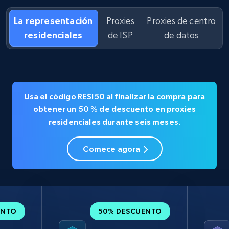
La representación
Proxies
Proxies de centro
residenciales
de ISP
de datos
Usa el código
RESI50
al finalizar la compra para
obtener un
50 % de descuento en
proxies
residenciales durante seis meses.
Comece agora
ENTO
50% DESCUENTO