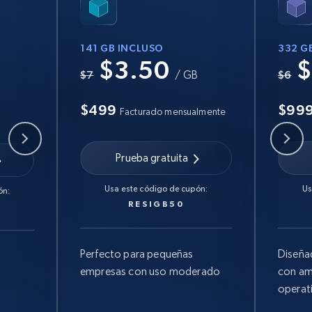
141 GB INCLUSO
332 G
$3.50
$
B
$7
/ GB
$6
$499
$99
Facturado mensualmente
Prueba gratuita
Usa este código de cupón:
Us
ón:
RESIGB50
Perfecto para pequeñas
Diseña
empresas con uso moderado
con am
operat