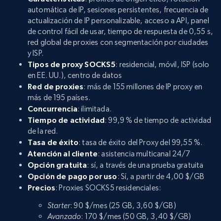
automática de IP, sesiones persistentes, frecuencia de
actualización de IP personalizable, acceso a API, panel
de control fácil de usar, tiempo de respuesta de 0,55 s,
red global de proxies con segmentación por ciudades
y ISP.
Tipos de proxy SOCKS5
: residencial, móvil, ISP (solo
en EE. UU.), centro de datos
Red de proxies
: más de 155 millones de IP proxy en
más de 195 países.
Concurrencia
: ilimitada.
Tiempo de actividad
: 99,9 % de tiempo de actividad
de la red.
Tasa de éxito
: tasa de éxito del Proxy del 99,55 %.
Atención al cliente
: asistencia multicanal 24/7
Opción gratuita
: sí, a través de una prueba gratuita
Opción de pago por uso
: Sí, a partir de 4,00 $/GB
Precios
: Proxies SOCKS5 residenciales:
Starter
: 90 $/mes (25 GB, 3,60 $/GB)
Avanzado
: 170 $/mes (50 GB, 3,40 $/GB)