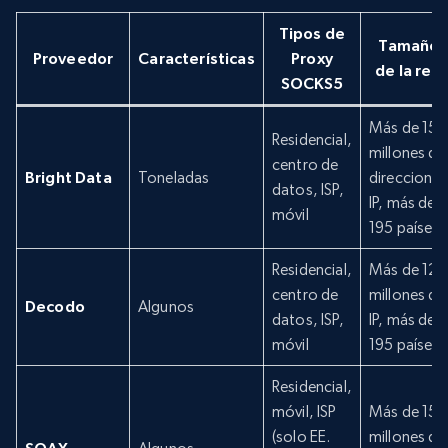
Tipos de
Tamaño
Proveedor
Características
Proxy
de la red
SOCKS5
Más de 155
Residencial,
millones de
centro de
Bright Data
Toneladas
direcciones
datos, ISP,
IP, más de
móvil
195 países
Residencial,
Más de 125
centro de
millones de
Decodo
Algunos
datos, ISP,
IP, más de
móvil
195 países
Residencial,
móvil, ISP
Más de 155
(solo EE.
millones de
SOAX