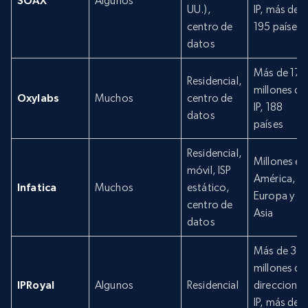
Algunos
UU.),
IP, más de
centro de
195 países
datos
Más de 177
Residencial,
millones de
Oxylabs
Muchos
centro de
IP, 188
datos
países
Residencial,
Millones en
móvil, ISP
América,
Infatica
Muchos
estático,
Europa y
centro de
Asia
datos
Más de 32
millones de
IPRoyal
Algunos
Residencial
direcciones
IP, más de