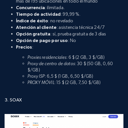
más de 195 ubicaciones en todo el mundo
Concurrencia
: ilimitada.
Tiempo de actividad
: 99,99 %.
Índice de éxito
: no revelado
Atención al cliente
: asistencia técnica 24/7
Opción gratuita
: sí, prueba gratuita de 3 días
Opción de pago por uso
: No
Precios
:
Proxies residenciales
: 6 $ (2 GB, 3 $/GB)
Proxy de centro de datos
: 30 $ (50 GB, 0,60
$/GB)
Proxy ISP
: 6,5 $ (1 GB, 6,50 $/GB)
PROXY MÓVIL
: 15 $ (2 GB, 7,50 $/GB)
3. SOAX