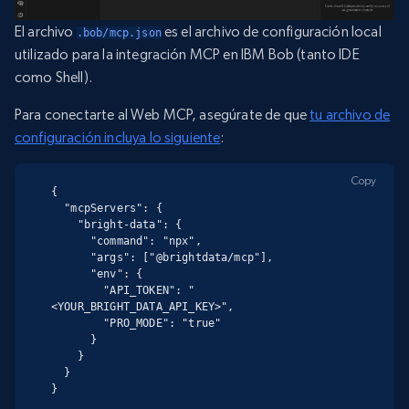
El archivo
es el archivo de configuración local
.bob/mcp.json
utilizado para la integración MCP en IBM Bob (tanto IDE
como Shell).
Para conectarte al Web MCP, asegúrate de que
tu archivo de
configuración incluya lo siguiente
:
Copy
{

  "mcpServers": {

    "bright-data": {

      "command": "npx",

      "args": ["@brightdata/mcp"],

      "env": {

        "API_TOKEN": "
<YOUR_BRIGHT_DATA_API_KEY>",

        "PRO_MODE": "true"

      }

    }

  }

}