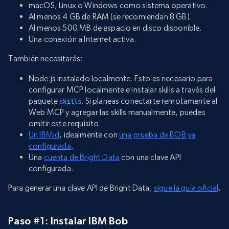
macOS, Linux o Windows como sistema operativo.
Al menos 4 GB de RAM (se recomiendan 8 GB).
Al menos 500 MB de espacio en disco disponible.
Una conexión a Internet activa.
También necesitarás:
Node.js instalado localmente. Esto es necesario para
configurar MCP localmente e instalar skills a través del
paquete
. Si planeas conectarte remotamente al
skills
Web MCP y agregar las skills manualmente, puedes
omitir este requisito.
Un IBMid
, idealmente con
una prueba de BOB ya
configurada
.
Una
cuenta de Bright Data
con una clave API
configurada.
Para generar una clave API de Bright Data,
sigue la guía oficial
.
Paso #1: Instalar IBM Bob