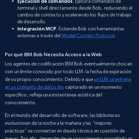
Ejecución de comandos
: Ejecuta comandos de
terminal y shell directamente desde Bob, reduciendo el
cambio de contexto y acelerando los flujos de trabajo
de desarrollo.
Integración MCP
: Extiende Bob con herramientas
externas a través del
Model Context Protocol
.
Por qué IBM Bob Necesita Acceso a la Web
Los agentes de codificación IBM Bob eventualmente chocan
con un límite conocido por todo LLM: la fecha de expiración
de su propio conocimiento. Debido a que
un LLM se entrena
en un conjunto de datos fijo
capturado en un momento
específico, refleja una instantánea estática del
conocimiento.
En el mundo del desarrollo de software, las bibliotecas
evolucionan de la noche a la mañana y las “mejores
prácticas” se convierten en deuda técnica en cuestión de
meses. Por ello, depender de un conocimiento congelado es