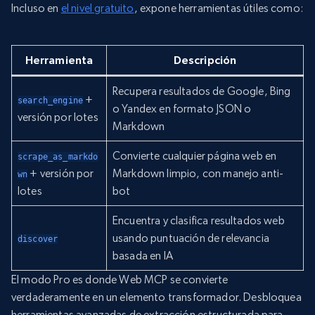
Incluso en
el nivel gratuito
, expone herramientas útiles como:
Herramienta
Descripción
Recupera resultados de Google, Bing
+
search_engine
o Yandex en formato JSON o
versión por lotes
Markdown
Convierte cualquier página web en
scrape_as_markdo
+ versión por
Markdown limpio, con manejo anti-
wn
lotes
bot
Encuentra y clasifica resultados web
usando puntuación de relevancia
discover
basada en IA
El modo Pro es donde Web MCP se convierte
verdaderamente en un elemento transformador. Desbloquea
herramientas avanzadas de extracción estructurada para