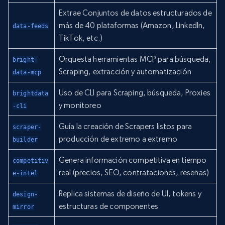
Extrae Conjuntos de datos estructurados de
más de 40 plataformas (Amazon, LinkedIn,
data-feeds
TikTok, etc.)
Orquesta herramientas MCP para búsqueda,
bright-
Scraping, extracción y automatización
data-mcp
Uso de CLI para Scraping, búsqueda, Proxies
brightdata
y monitoreo
-cli
Guía la creación de Scrapers listos para
scraper-
producción de extremo a extremo
builder
Genera información competitiva en tiempo
competitiv
real (precios, SEO, contrataciones, reseñas)
e-intel
Replica sistemas de diseño de UI, tokens y
design-
estructuras de componentes
mirror