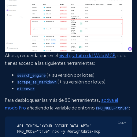
Ahora, recuerda que en el
nivel gratuito del Web MCP
, solo
tienes acceso a las siguientes herramientas:
(+ su versión por lotes)
search_engine
(+ su versión por lotes)
scrape_as_markdown
discover
Para desbloquear las más de 60 herramientas,
activa el
modo Pro
añadiendo la variable de entorno
:
PRO_MODE="true"
Copy
API_TOKEN="<YOUR_BRIGHT_DATA_API>" 
PRO_MODE="true" npx -y @brightdata/mcp