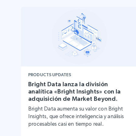
Proxies
Comienza d
residenciales
$5
$2.5/G
50% OFF
INFRAESTRUCTURA PROXY
Comienza d
Proxies de ISP
$1.3/IP
Proxies residenciales
50% OFF
400M+ IPs globales de dispositivos 
pares reales
Proxies de datacenter
Proxies fiables y de alta velocidad pa
una extracción de datos eficaz
PRODUCTS UPDATES
Bright Data lanza la división
analítica «Bright Insights» con la
adquisición de Market Beyond.
Bright Data aumenta su valor con Bright
Insights, que ofrece inteligencia y análisis
procesables casi en tiempo real.