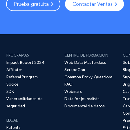
Prueba gratuita
Contactar Ventas
PROGRAMAS
CENTRO DE FORMACIÓN
CO
Impact Report 2024
Web Data Masterclass
Sob
Affiliates
ScrapeCon
Blo
Referral Program
Common Proxy Questions
Sup
Socios
FAQ
Bri
SDK
Webinars
Cas
Vulnerabilidades de
Data for Journalists
Tru
seguridad
Documental de datos
Car
Con
LEGAL
Pres
Patents
Est