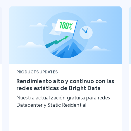
Proxies de
collected
Comienza desde
esde
$0.9/IP
datacenter
B
esde
Proxies de ISP
de
Más de 1,300,000+ proxies residenciales
estáticos totalmente compatibles
ra
PRODUCTS UPDATES
Rendimiento alto y continuo con las
redes estáticas de Bright Data
Nuestra actualización gratuita para redes
Datacenter y Static Residential