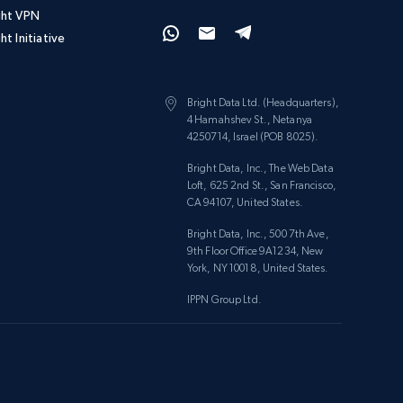
ght VPN
ht Initiative
Bright Data Ltd. (Headquarters),
4 Hamahshev St., Netanya
4250714, Israel (POB 8025).
Bright Data, Inc., The Web Data
Loft, 625 2nd St., San Francisco,
CA 94107, United States.
Bright Data, Inc., 500 7th Ave,
9th Floor Office 9A1234, New
York, NY 10018, United States.
IPPN Group Ltd.