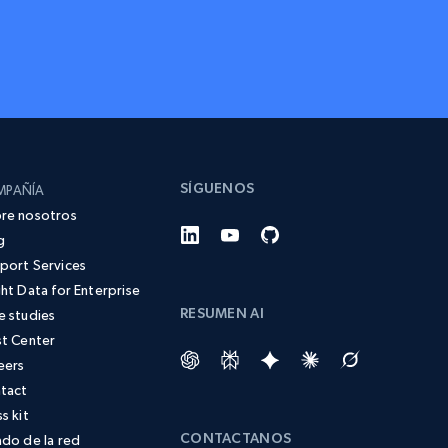
SÍGUENOS
MPAÑÍA
re nosotros
g
port Services
ght Data for Enterprise
RESUMEN AI
e studies
st Center
eers
tact
s kit
CONTACTANOS
ado de la red