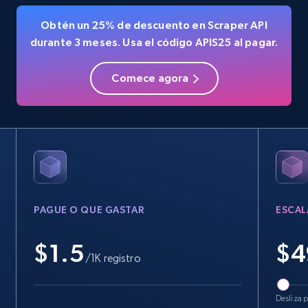
Obtén un 25% de descuento en Scraper API
durante 3 meses. Usa el código APIS25 al pagar.
Comece agora
PAGUE O QUE GASTAR
ESCAL
$1.5
$
4
/1K registro
Desliza p