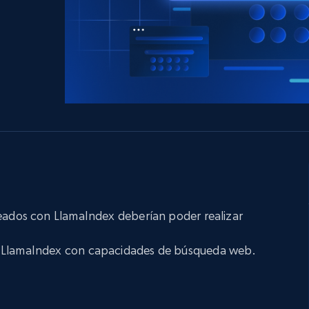
 con
LinkedIn
comercio electrónico
s
redes sociales
Bienes raíces
Videos
Data Firehose
Real-time web data, delivered as it’s
Proxies de
collected
Comienza desde
esde
$0.9/IP
datacenter
B
esde
Proxies de ISP
de
Más de 1,300,000+ proxies residenciales
estáticos totalmente compatibles
ra
reados con LlamaIndex deberían poder realizar
 LlamaIndex con capacidades de búsqueda web.