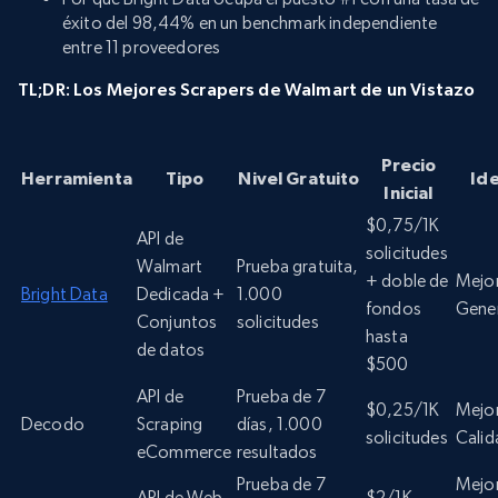
éxito del 98,44% en un benchmark independiente
entre 11 proveedores
TL;DR: Los Mejores Scrapers de Walmart de un Vistazo
Precio
Herramienta
Tipo
Nivel Gratuito
Ide
Inicial
$0,75/1K
API de
solicitudes
Walmart
Prueba gratuita,
+ doble de
Mejor
Bright Data
Dedicada +
1.000
fondos
Gener
Conjuntos
solicitudes
hasta
de datos
$500
API de
Prueba de 7
$0,25/1K
Mejor
Decodo
Scraping
días, 1.000
solicitudes
Calid
eCommerce
resultados
Prueba de 7
Mejo
API de Web
$2/1K