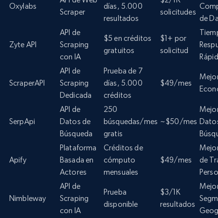
Oxylabs
días, 5.000
Comp
Scraper
solicitudes
resultados
de D
API de
Tiem
$5 en créditos
$1+ por
Zyte API
Scraping
Resp
gratuitos
solicitud
con IA
Rápi
API de
Prueba de 7
Mejo
ScraperAPI
Scraping
días, 5.000
$49/mes
Econ
Dedicada
créditos
API de
250
Mejor
SerpApi
Datos de
búsquedas/mes
~$50/mes
Dato
Búsqueda
gratis
Búsq
Plataforma
Créditos de
Mejor
Apify
Basada en
cómputo
$49/mes
de Tr
Actores
mensuales
Perso
API de
Mejo
Prueba
$3/1K
Nimbleway
Scraping
Segm
disponible
resultados
con IA
Geog