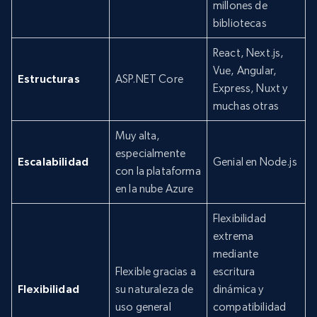
millones de
bibliotecas
React, Next.js,
Vue, Angular,
Estructuras
ASP.NET Core
Express, Nuxt y
muchas otras
Muy alta,
especialmente
Escalabilidad
Genial en Node.js
con la plataforma
en la nube Azure
Flexibilidad
extrema
mediante
Flexible gracias a
escritura
Flexibilidad
su naturaleza de
dinámica y
uso general
compatibilidad