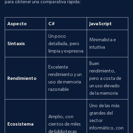
para obtener una comparativa rápida:
Aspecto
C#
JavaScript
Un poco
Minimalista e
Sintaxis
detallada, pero
intuitiva
limpia y expresiva
Buen
Excelente
rendimiento,
rendimiento y un
Rendimiento
pero a costa de
uso de memoria
un uso elevado
razonable
de la memoria
Uno de las más
grandes del
Amplio, con
sector
Ecosistema
cientos de miles
informático, con
de bibliotecas