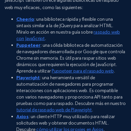
JavaScript también ofrece algunas bibliotecas de raspado
web muy eficaces, como las siguientes:
Cheerio
: una biblioteca rápida y flexible con una
sintaxis similar a la de JQuery para analizar HTML.
Míralo en acción en nuestra guía sobre
raspado web
con JavaScript
.
Puppeteer
: una sólida biblioteca de automatización
de navegadores desarrollada por Google que controla
Chrome sin memoria. Es útil para raspar sitios web
dinámicos que requieren la ejecución de JavaScript.
Aprende a utilizar
Puppeteer para el raspado web
.
Playwright
: una herramienta versátil de
automatización de navegadores para programar
interacciones con aplicaciones web. Es compatible
con varios navegadores y proporciona API tanto para
pruebas como para raspado. Descubre más en nuestro
tutorial de raspado web de Playwright
.
Axios
: un cliente HTTP muy utilizado para realizar
solicitudes web y obtener documentos HTML.
Descubre
cómo utilizar los proxies en Axios
.