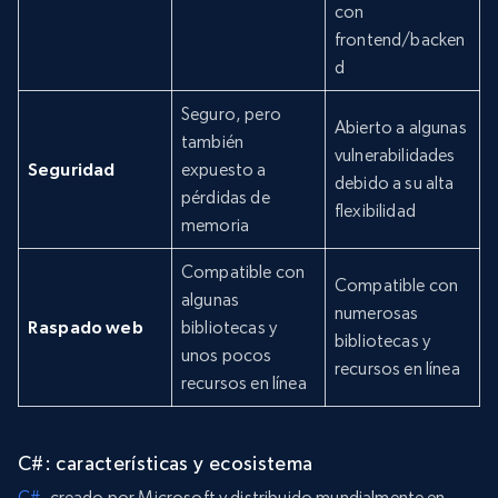
con
frontend/backen
d
Seguro, pero
Abierto a algunas
también
vulnerabilidades
Seguridad
expuesto a
debido a su alta
pérdidas de
flexibilidad
memoria
Compatible con
Compatible con
algunas
numerosas
Raspado web
bibliotecas y
bibliotecas y
unos pocos
recursos en línea
recursos en línea
C#: características y ecosistema
C#
, creado por Microsoft y distribuido mundialmente en