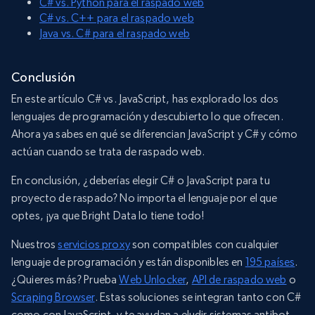
C# vs. Python para el raspado web
C# vs. C++ para el raspado web
Java vs. C# para el raspado web
Conclusión
En este artículo C# vs. JavaScript, has explorado los dos
lenguajes de programación y descubierto lo que ofrecen.
Ahora ya sabes en qué se diferencian JavaScript y C# y cómo
actúan cuando se trata de raspado web.
En conclusión, ¿deberías elegir C# o JavaScript para tu
proyecto de raspado? No importa el lenguaje por el que
optes, ¡ya que Bright Data lo tiene todo!
Nuestros
servicios proxy
son compatibles con cualquier
lenguaje de programación y están disponibles en
195 países
.
¿Quieres más? Prueba
Web Unlocker
,
API de raspado web
o
Scraping Browser
. Estas soluciones se integran tanto con C#
como con JavaScript, y te ayudan a eludir sistemas antibot