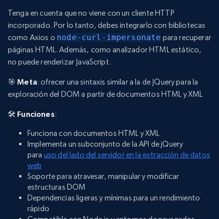
Tenga en cuenta que no viene con un cliente HTTP
incorporado. Por lo tanto, debes integrarlo con bibliotecas
como Axios o
node-curl-impersonate
para recuperar
páginas HTML. Además, como analizador HTML estático,
no puede renderizar JavaScript.
🎯
Meta
: ofrecer una sintaxis similar a la de JQuery para la
exploración del DOM a partir de documentos HTML y XML
🛠️
Funciones
:
Funciona con documentos HTML y XML
Implementa un subconjunto de la API de jQuery
para
uso del lado del servidor en la extracción de datos
web
Soporte para atravesar, manipular y modificar
estructuras DOM
Dependencias ligeras y mínimas para un rendimiento
rápido