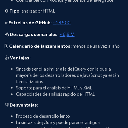
Compatible con Node.js y entornos de navegador
⚙️
Tipo
: analizador HTML
⭐
Estrellas de GitHub
:
~28 900
📥
Descargas semanales
:
~6,9 M
🗓️
Calendario de lanzamientos
: menos de una vez al año
👍
Ventajas
:
Sintaxis sencilla similar a la de jQuery con la que la
mayoría de los desarrolladores de JavaScript ya están
familiarizados
Soporte para el análisis de HTML y XML
Capacidades de análisis rápido de HTML
👎
Desventajas
:
Proceso de desarrollo lento
La sintaxis de jQuery puede parecer antigua