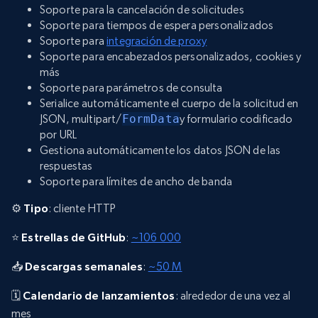
Soporte para la cancelación de solicitudes
Soporte para tiempos de espera personalizados
Soporte para
integración de proxy
Soporte para encabezados personalizados, cookies y
más
Soporte para parámetros de consulta
Serialice automáticamente el cuerpo de la solicitud en
JSON, multipart/
FormData
y formulario codificado
por URL
Gestiona automáticamente los datos JSON de las
respuestas
Soporte para límites de ancho de banda
⚙️
Tipo
: cliente HTTP
⭐
Estrellas de GitHub
:
~106 000
📥
Descargas semanales
:
~50 M
🗓️
Calendario de lanzamientos
: alrededor de una vez al
mes