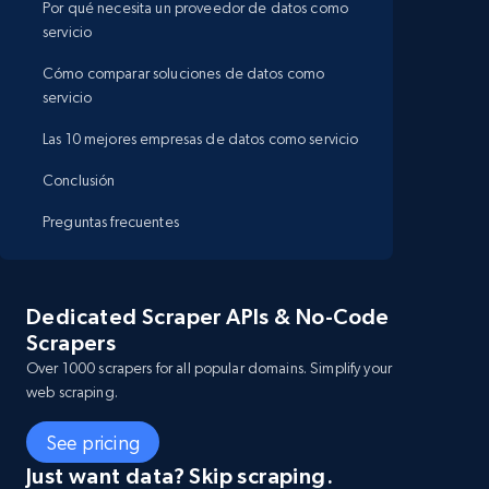
Por qué necesita un proveedor de datos como
servicio
Cómo comparar soluciones de datos como
servicio
Las 10 mejores empresas de datos como servicio
Conclusión
Preguntas frecuentes
tos
n
Cumplimiento
Demostración/prueba
Pr
mpo
GDPR
gratuita
Dedicated Scraper APIs & No-Code
al
Scrapers
Over 1000 scrapers for all popular domains. Simplify your
web scraping.
Tanto
See pricing
uso c
Just want data? Skip scraping.