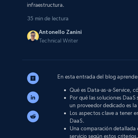
Amplía los navegadores de raspado
infraestructura.
desbloqueo y alojamiento integrado
INFRAESTRUCTURA PROXY
35 min de lectura
Proxies
Comienza d
residenciales
Antonello Zanini
$5
$2.5/G
50% OFF
Technical Writer
INFRAESTRUCTURA PROXY
Comienza d
Proxies de ISP
$1.3/IP
Proxies residenciales
50% OFF
400M+ IPs globales de dispositivos 
pares reales
En esta entrada del blog aprende
Proxies de datacenter
Proxies fiables y de alta velocidad pa
Qué es Data-as-a-Service, c
una extracción de datos eficaz
Por qué las soluciones DaaS
un proveedor dedicado es la 
Los aspectos clave a tener e
DaaS.
Una comparación detallada d
servicio según estos criterios