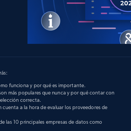
 con
LinkedIn
comercio electrónico
s
redes sociales
Bienes raíces
Videos
Data Firehose
Real-time web data, delivered as it’s
Proxies de
collected
Comienza desde
esde
$0.9/IP
datacenter
B
esde
Proxies de ISP
de
Más de 1,300,000+ proxies residenciales
estáticos totalmente compatibles
rás:
ra
ómo funciona y por qué es importante.
 son más populares que nunca y por qué contar con
elección correcta.
n cuenta a la hora de evaluar los proveedores de
e las 10 principales empresas de datos como
.