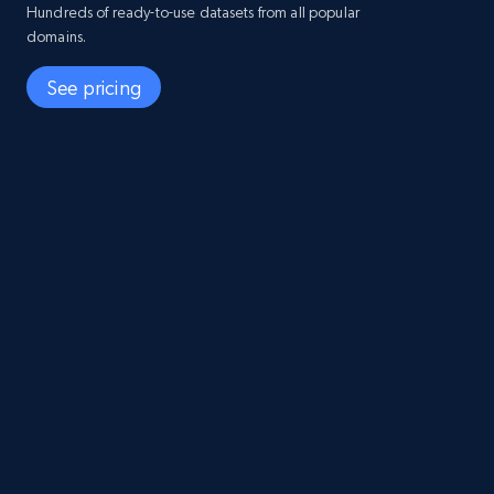
suscri
Hundreds of ready-to-use datasets from all popular
✅
✅
(desd
domains.
$ /10
See pricing
regist
Basad
nivele
✅
✅
000-
$+)
Desde
mes,
✅
✅
Conju
datos
1000 