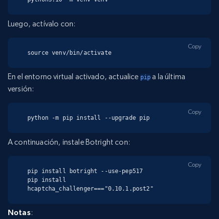
Luego, actívalo con:
Copy
source venv/bin/activate
En el entorno virtual activado, actualice
a la última
pip
versión:
Copy
python -m pip install --upgrade pip
A continuación, instale Botright con:
Copy
pip install botright --use-pep517

pip install 
hcaptcha_challenger==="0.10.1.post2"
Notas
: