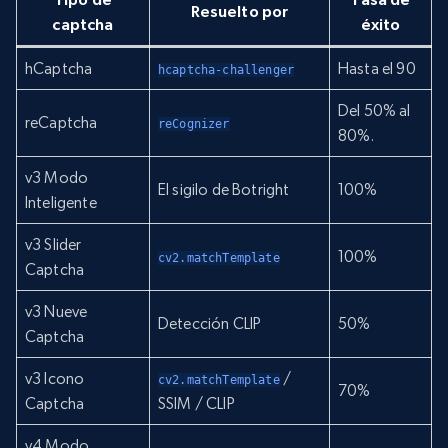
Resuelto
por
captcha
éxito
hCaptcha
Hasta el 90
hcaptcha-challenger
Del 50% al
reCaptcha
reCognizer
80%.
v3 Modo
El sigilo de Botright
100%
Inteligente
v3 Slider
100%
cv2.matchTemplate
Captcha
v3 Nueve
Detección CLIP
50%
Captcha
v3 Icono
/
cv2.matchTemplate
70%
Captcha
SSIM / CLIP
v4 Modo