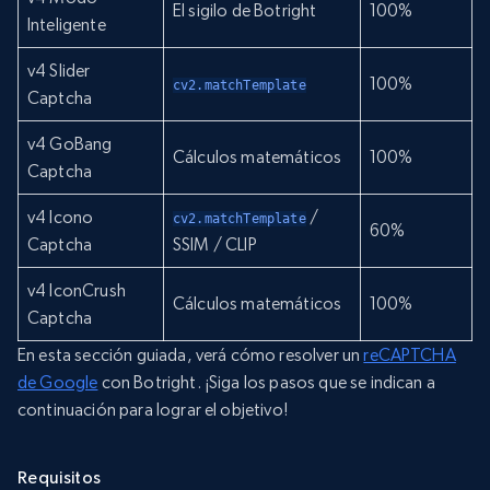
El sigilo de Botright
100%
Inteligente
v4 Slider
100%
cv2.matchTemplate
Captcha
v4 GoBang
Cálculos matemáticos
100%
Captcha
v4 Icono
/
cv2.matchTemplate
60%
Captcha
SSIM / CLIP
v4 IconCrush
Cálculos matemáticos
100%
Captcha
En esta sección guiada, verá cómo resolver un
reCAPTCHA
de Google
con Botright. ¡Siga los pasos que se indican a
continuación para lograr el objetivo!
Requisitos