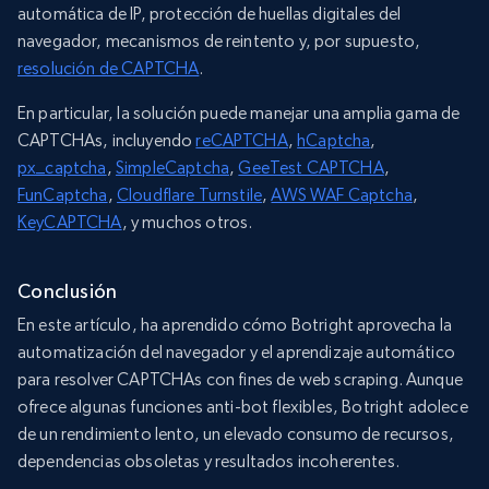
automática de IP, protección de huellas digitales del
navegador, mecanismos de reintento y, por supuesto,
resolución de CAPTCHA
.
En particular, la solución puede manejar una amplia gama de
CAPTCHAs, incluyendo
reCAPTCHA
,
hCaptcha
,
px_captcha
,
SimpleCaptcha
,
GeeTest CAPTCHA
,
FunCaptcha
,
Cloudflare Turnstile
,
AWS WAF Captcha
,
KeyCAPTCHA
, y muchos otros.
Conclusión
En este artículo, ha aprendido cómo Botright aprovecha la
automatización del navegador y el aprendizaje automático
para resolver CAPTCHAs con fines de web scraping. Aunque
ofrece algunas funciones anti-bot flexibles, Botright adolece
de un rendimiento lento, un elevado consumo de recursos,
dependencias obsoletas y resultados incoherentes.