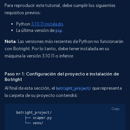
Para reproducir este tutorial, debe cumplir los siguientes
requisitos previos:
Python
3.10.11 instalado
.
La última versión de
.
pip
Nota
: Las versiones más recientes de Python no funcionarán
con Botright. Por lo tanto, debe tener instalada en su
máquina la versión 3.10.11 o inferior.
Paso nº 1: Configuración del proyecto e instalación de
Botright
Al final de esta sección, el
que representa
botright_project/
la carpeta de su proyecto contendrá:
Copy
botright_project/

    ├── scaper.py

    └── venv/