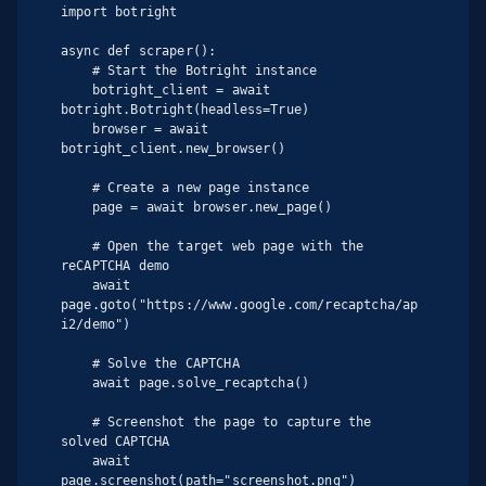
import botright

async def scraper():

    # Start the Botright instance

    botright_client = await 
botright.Botright(headless=True)

    browser = await 
botright_client.new_browser()

    # Create a new page instance

    page = await browser.new_page()

    # Open the target web page with the 
reCAPTCHA demo

    await 
page.goto("https://www.google.com/recaptcha/ap
i2/demo")

    # Solve the CAPTCHA

    await page.solve_recaptcha()

    # Screenshot the page to capture the 
solved CAPTCHA

    await 
page.screenshot(path="screenshot.png")
