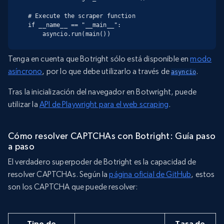
# Execute the scraper function

if __name__ == "__main__":

    asyncio.run(main())
Tenga en cuenta que Botright sólo está disponible en
modo
asíncrono
, por lo que debe utilizarlo a través de
.
asyncio
Tras la inicialización del navegador en Botwright, puede
utilizar la
API de Playwright para el web scraping
.
Cómo resolver CAPTCHAs con Botright: Guía paso
a paso
El verdadero superpoder de Botright es la capacidad de
resolver CAPTCHAs. Según la
página oficial de GitHub
, estos
son los CAPTCHA que puede resolver:
Tipo de
Tasa de