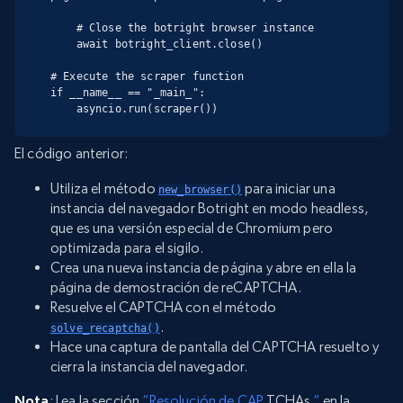
    # Close the botright browser instance

    await botright_client.close()

# Execute the scraper function

if __name__ == "_main_":

    asyncio.run(scraper())
El código anterior:
Utiliza el método
para iniciar una
new_browser()
instancia del navegador Botright en modo headless,
que es una versión especial de Chromium pero
optimizada para el sigilo.
Crea una nueva instancia de página y abre en ella la
página de demostración de reCAPTCHA.
Resuelve el CAPTCHA con el método
.
solve_recaptcha()
Hace una captura de pantalla del CAPTCHA resuelto y
cierra la instancia del navegador.
Nota
: Lea la sección
“Resolución de CAP
TCHAs
“
en la