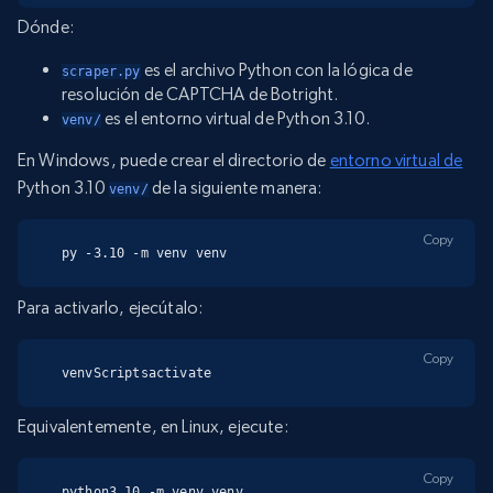
Dónde:
es el archivo Python con la lógica de
scraper.py
resolución de CAPTCHA de Botright.
es el entorno virtual de Python 3.10.
venv/
En Windows, puede crear el directorio de
entorno virtual de
Python 3.10
de la siguiente manera:
venv/
Copy
py -3.10 -m venv venv
Para activarlo, ejecútalo:
Copy
venvScriptsactivate
Equivalentemente, en Linux, ejecute:
Copy
python3.10 -m venv venv