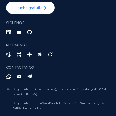
Prueba gratuita
SÍGUENOS
RESUMEN AI
CONTACTANOS
Bright Data Ltd. (Headquarters), 4 Hamahshev St., Netanya 4250714,
Israel (POB 8025).
Bright Data, Inc., The Web Data Loft, 625 2nd St., San Francisco, CA
94107, United States.