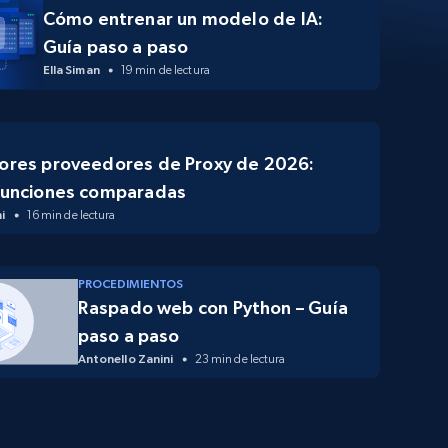
Cómo entrenar un modelo de IA:
Guía paso a paso
Ella Siman
19 min de lectura
jores proveedores de Proxy de 2026:
 funciones comparadas
i
16 min de lectura
PROCEDIMIENTOS
Raspado web con Python – Guía
paso a paso
Antonello Zanini
23 min de lectura