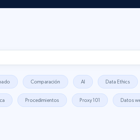
spado
Comparación
AI
Data Ethics
ica
Procedimientos
Proxy 101
Datos w