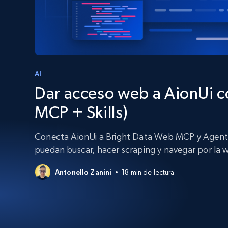
Amplía los navegadores de raspado
desbloqueo y alojamiento integrado
INFRAESTRUCTURA PROXY
Proxies
Comienza d
residenciales
$5
$2.5/G
50% OFF
INFRAESTRUCTURA PROXY
AI
Comienza d
Proxies de ISP
$1.3/IP
Dar acceso web a AionUi c
Proxies residenciales
50% OFF
400M+ IPs globales de dispositivos 
MCP + Skills)
pares reales
Proxies de datacenter
Conecta AionUi a Bright Data Web MCP y Agent S
Proxies fiables y de alta velocidad pa
puedan buscar, hacer scraping y navegar por la w
una extracción de datos eficaz
Antonello Zanini
18 min de lectura